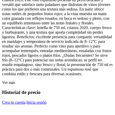
versátil que satisface tanto paladares que disfrutan de vinos jóvenes
como los que prefieren una textura más sedosa. En nariz ofrece
notas sutiles de pequeños frutos rojos; a la vista muestra un matiz
color granada con reflejos rosados; en boca es sedoso y pleno, con
un equilibrio armonioso entre las notas frutales y florales.
Características clave: botella de 750 ml, crianza 2020, cuerpo fresco
y burbujeante, y una textura que aporta complejidad sin perder
ligereza. Beneficios: excelente presencia para compartir, versatilidad
en maridajes y temperatura de servicio indicada de 8–12°C para
resaltar sus aromas. Perfecto como vino para aperitivo y para
acompañar tentempiés, entradas mediterráneas, ensaladas con frutos
rojos, pescados ligeros o platos fríos. ¿Dudas frecuentes? Se sirve
frío (8–12°C) para potenciar sus notas aromáticas; su perfil no
resulta empalagoso, sino fresco y floral; la presentación de 750 ml es
práctica para dos o más comensales. Un espumoso rosé que
combina estilo y frescura para diversas ocasiones.
Ver más
Historial de precio
Crea tu cuenta
Inicia sesión