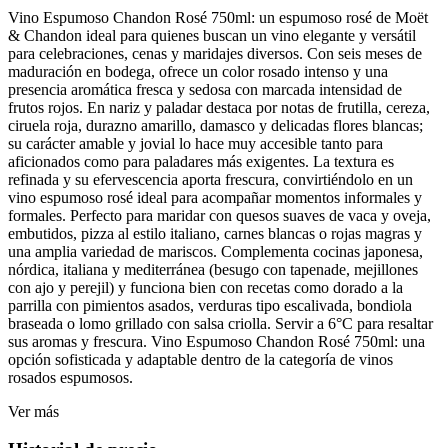
Vino Espumoso Chandon Rosé 750ml: un espumoso rosé de Moët
& Chandon ideal para quienes buscan un vino elegante y versátil
para celebraciones, cenas y maridajes diversos. Con seis meses de
maduración en bodega, ofrece un color rosado intenso y una
presencia aromática fresca y sedosa con marcada intensidad de
frutos rojos. En nariz y paladar destaca por notas de frutilla, cereza,
ciruela roja, durazno amarillo, damasco y delicadas flores blancas;
su carácter amable y jovial lo hace muy accesible tanto para
aficionados como para paladares más exigentes. La textura es
refinada y su efervescencia aporta frescura, convirtiéndolo en un
vino espumoso rosé ideal para acompañar momentos informales y
formales. Perfecto para maridar con quesos suaves de vaca y oveja,
embutidos, pizza al estilo italiano, carnes blancas o rojas magras y
una amplia variedad de mariscos. Complementa cocinas japonesa,
nórdica, italiana y mediterránea (besugo con tapenade, mejillones
con ajo y perejil) y funciona bien con recetas como dorado a la
parrilla con pimientos asados, verduras tipo escalivada, bondiola
braseada o lomo grillado con salsa criolla. Servir a 6°C para resaltar
sus aromas y frescura. Vino Espumoso Chandon Rosé 750ml: una
opción sofisticada y adaptable dentro de la categoría de vinos
rosados espumosos.
Ver más