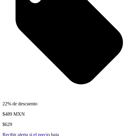
22% de descuento
$489
MXN
$629
Recibir alerta si el precio baja