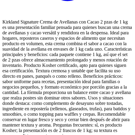
Kirkland Signature Crema de Avellanas con Cacao 2 pzas de 1 kg
es una presentación familiar pensada para quienes buscan una crema
de avellanas y cacao versátil y rendidora en la despensa. Ideal para
hogares, reposteros caseros y espacios de alimento que necesitan
producto en volumen, esta crema combina el sabor a cacao con la
suavidad de la avellana en envases de 1 kg cada uno. Características
principales y beneficios: cada paquete contiene 1 kg, así que el set
de 2 pzas ofrece almacenamiento prolongado y menos rotación de
inventario. Producto Kosher certificado, apto para quienes siguen
esa certificación. Textura cremosa y untable que facilita su uso
directo en panes, panqués o como relleno. Beneficios prácticos:
sabor uniforme para recetas, presentación ideal para familias o
negocios pequeños, y formato económico por porción gracias a la
cantidad. La fórmula proporciona un balance entre cacao y avellana
que realza postres sin dominar otros sabores. Usos y situaciones
donde destaca: como complemento de desayuno sobre tostadas,
ingrediente en repostería (rellenos, glaseados, trufas), para batidos y
smoothies, o como topping para waffles y crepas. Recomendable
conservar en lugar fresco y seco y cerrar bien después de abrir para
mantener textura y aroma. Preguntas frecuentes: sí, es producto
Kosher; la presentación es de 2 frascos de 1 kg; su textura es