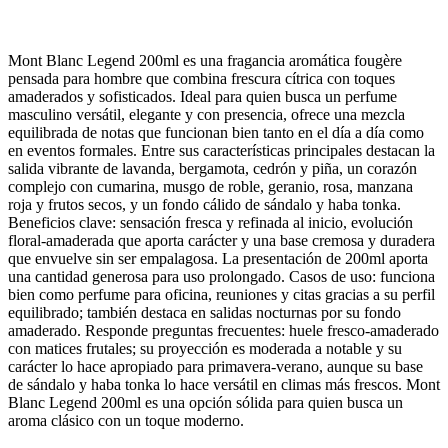
Mont Blanc Legend 200ml es una fragancia aromática fougère
pensada para hombre que combina frescura cítrica con toques
amaderados y sofisticados. Ideal para quien busca un perfume
masculino versátil, elegante y con presencia, ofrece una mezcla
equilibrada de notas que funcionan bien tanto en el día a día como
en eventos formales. Entre sus características principales destacan la
salida vibrante de lavanda, bergamota, cedrón y piña, un corazón
complejo con cumarina, musgo de roble, geranio, rosa, manzana
roja y frutos secos, y un fondo cálido de sándalo y haba tonka.
Beneficios clave: sensación fresca y refinada al inicio, evolución
floral-amaderada que aporta carácter y una base cremosa y duradera
que envuelve sin ser empalagosa. La presentación de 200ml aporta
una cantidad generosa para uso prolongado. Casos de uso: funciona
bien como perfume para oficina, reuniones y citas gracias a su perfil
equilibrado; también destaca en salidas nocturnas por su fondo
amaderado. Responde preguntas frecuentes: huele fresco-amaderado
con matices frutales; su proyección es moderada a notable y su
carácter lo hace apropiado para primavera-verano, aunque su base
de sándalo y haba tonka lo hace versátil en climas más frescos. Mont
Blanc Legend 200ml es una opción sólida para quien busca un
aroma clásico con un toque moderno.