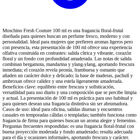
Moschino Fresh Couture 100 ml es una fragancia floral-frutal
diseñada para quienes buscan un perfume fresco, moderno y con
personalidad. Ideal para mujeres que prefieren aromas ligeros pero
con presencia, esta presentación de 100 ml ofrece una experiencia
olfativa construida en contrastes: salida cítrica y vibrante, corazón
floral y un fondo con profundidad amaderada. Las notas de salida
combinan bergamota, mandarina y ylang-ylang, aportando frescura
inmediata; el corazón revela peonía, frambuesa y osmanto que
añaden un carácter dulce y delicado; la base de maderas, pachulí y
ambroxan ofrece calidez y una estela ligeramente amaderada.
Beneficios clave: equilibrio entre frescura y sofisticación,
versatilidad para uso diario y una composición que se percibe limpia
y actual. La presentación de 100 ml es práctica para uso habitual y
para quienes desean una fragancia distintiva sin ser abrumadora.
Casos de uso: ideal para oficina, salidas diurnas y encuentros
casuales en temporadas cálidas o templadas; también funciona como
fragancia de firma para quienes buscan un aroma alegre y femenino.
Preguntas frecuentes respondidas: es una fragancia floral-frutal con
buena proyección moderada y fondo amaderado; resulta adecuada
para el día y ocasiones informales, aportando frescura y carácter.