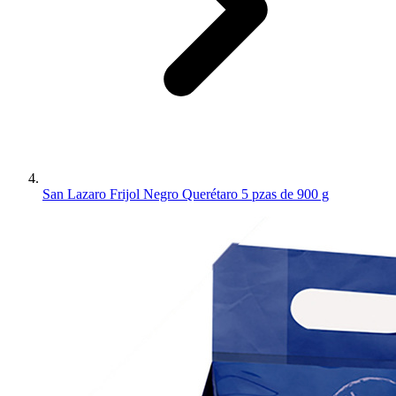
San Lazaro Frijol Negro Querétaro 5 pzas de 900 g