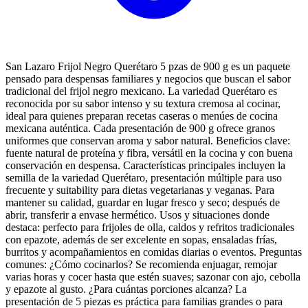
San Lazaro Frijol Negro Querétaro 5 pzas de 900 g es un paquete
pensado para despensas familiares y negocios que buscan el sabor
tradicional del frijol negro mexicano. La variedad Querétaro es
reconocida por su sabor intenso y su textura cremosa al cocinar,
ideal para quienes preparan recetas caseras o menúes de cocina
mexicana auténtica. Cada presentación de 900 g ofrece granos
uniformes que conservan aroma y sabor natural. Beneficios clave:
fuente natural de proteína y fibra, versátil en la cocina y con buena
conservación en despensa. Características principales incluyen la
semilla de la variedad Querétaro, presentación múltiple para uso
frecuente y suitability para dietas vegetarianas y veganas. Para
mantener su calidad, guardar en lugar fresco y seco; después de
abrir, transferir a envase hermético. Usos y situaciones donde
destaca: perfecto para frijoles de olla, caldos y refritos tradicionales
con epazote, además de ser excelente en sopas, ensaladas frías,
burritos y acompañamientos en comidas diarias o eventos. Preguntas
comunes: ¿Cómo cocinarlos? Se recomienda enjuagar, remojar
varias horas y cocer hasta que estén suaves; sazonar con ajo, cebolla
y epazote al gusto. ¿Para cuántas porciones alcanza? La
presentación de 5 piezas es práctica para familias grandes o para