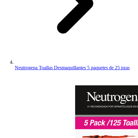
Neutrogena Toallas Desmaquillantes 5 paquetes de 25 pzas