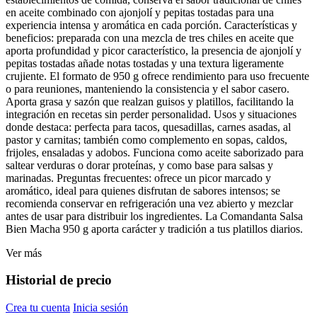
en aceite combinado con ajonjolí y pepitas tostadas para una
experiencia intensa y aromática en cada porción. Características y
beneficios: preparada con una mezcla de tres chiles en aceite que
aporta profundidad y picor característico, la presencia de ajonjolí y
pepitas tostadas añade notas tostadas y una textura ligeramente
crujiente. El formato de 950 g ofrece rendimiento para uso frecuente
o para reuniones, manteniendo la consistencia y el sabor casero.
Aporta grasa y sazón que realzan guisos y platillos, facilitando la
integración en recetas sin perder personalidad. Usos y situaciones
donde destaca: perfecta para tacos, quesadillas, carnes asadas, al
pastor y carnitas; también como complemento en sopas, caldos,
frijoles, ensaladas y adobos. Funciona como aceite saborizado para
saltear verduras o dorar proteínas, y como base para salsas y
marinadas. Preguntas frecuentes: ofrece un picor marcado y
aromático, ideal para quienes disfrutan de sabores intensos; se
recomienda conservar en refrigeración una vez abierto y mezclar
antes de usar para distribuir los ingredientes. La Comandanta Salsa
Bien Macha 950 g aporta carácter y tradición a tus platillos diarios.
Ver más
Historial de precio
Crea tu cuenta
Inicia sesión