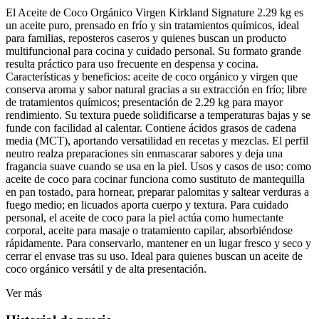
El Aceite de Coco Orgánico Virgen Kirkland Signature 2.29 kg es
un aceite puro, prensado en frío y sin tratamientos químicos, ideal
para familias, reposteros caseros y quienes buscan un producto
multifuncional para cocina y cuidado personal. Su formato grande
resulta práctico para uso frecuente en despensa y cocina.
Características y beneficios: aceite de coco orgánico y virgen que
conserva aroma y sabor natural gracias a su extracción en frío; libre
de tratamientos químicos; presentación de 2.29 kg para mayor
rendimiento. Su textura puede solidificarse a temperaturas bajas y se
funde con facilidad al calentar. Contiene ácidos grasos de cadena
media (MCT), aportando versatilidad en recetas y mezclas. El perfil
neutro realza preparaciones sin enmascarar sabores y deja una
fragancia suave cuando se usa en la piel. Usos y casos de uso: como
aceite de coco para cocinar funciona como sustituto de mantequilla
en pan tostado, para hornear, preparar palomitas y saltear verduras a
fuego medio; en licuados aporta cuerpo y textura. Para cuidado
personal, el aceite de coco para la piel actúa como humectante
corporal, aceite para masaje o tratamiento capilar, absorbiéndose
rápidamente. Para conservarlo, mantener en un lugar fresco y seco y
cerrar el envase tras su uso. Ideal para quienes buscan un aceite de
coco orgánico versátil y de alta presentación.
Ver más