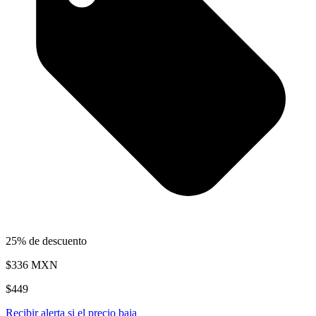
25% de descuento
$336
MXN
$449
Recibir alerta si el precio baja