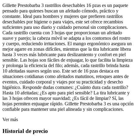
Gillette Prestobarba 3 rastrillos desechables 16 pzas es un paquete
pensado para quienes buscan un afeitado cómodo, práctico y
constante. Ideal para hombres y mujeres que prefieren rastrillos
desechables por higiene o para viajes, este set ofrece recambios
suficientes para uso diario y cuidado personal sin complicaciones.
Cada rastrillo cuenta con 3 hojas que proporcionan un afeitado
suave y parejo; la cabeza móvil se adapta a los contornos del rostro
y cuerpo, reduciendo irritaciones. El mango ergonómico asegura un
mejor agarre en zonas difíciles, mientras que la tira lubricante libera
hasta 3 veces más lubricante para deslizamiento y confort en piel
sensible. Las hojas son fáciles de enjuagar, lo que facilita la limpieza
y prolonga la eficiencia del filo; además, cada rastrillo brinda hasta
10 afeitadas suaves según uso. Este set de 16 pzas destaca en
situaciones cotidianas como afeitados matutinos, retoques antes de
eventos, cuidado corporal y viajes por su practicidad y desecho
higiénico. Responde dudas comunes: ¿Cuánto dura cada rastrillo?
Hasta 10 afeitadas; ¿Es apto para piel sensible? La tira lubricante y
las 3 hojas ofrecen mayor suavidad; ¿Es fácil de limpiar? Sí, las
hojas permiten enjuague rápido. Gillette Prestobarba 3 es una opción
confiable para mantener una piel alineada y sin complicaciones.
Ver más
Historial de precio