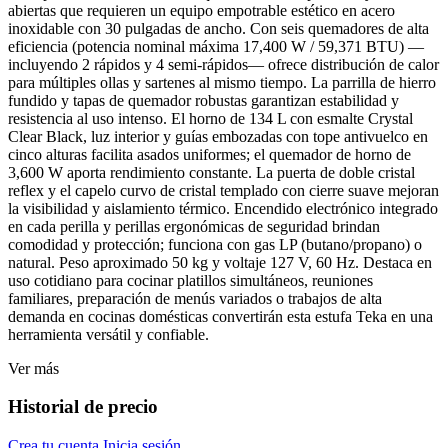
abiertas que requieren un equipo empotrable estético en acero
inoxidable con 30 pulgadas de ancho. Con seis quemadores de alta
eficiencia (potencia nominal máxima 17,400 W / 59,371 BTU) —
incluyendo 2 rápidos y 4 semi-rápidos— ofrece distribución de calor
para múltiples ollas y sartenes al mismo tiempo. La parrilla de hierro
fundido y tapas de quemador robustas garantizan estabilidad y
resistencia al uso intenso. El horno de 134 L con esmalte Crystal
Clear Black, luz interior y guías embozadas con tope antivuelco en
cinco alturas facilita asados uniformes; el quemador de horno de
3,600 W aporta rendimiento constante. La puerta de doble cristal
reflex y el capelo curvo de cristal templado con cierre suave mejoran
la visibilidad y aislamiento térmico. Encendido electrónico integrado
en cada perilla y perillas ergonómicas de seguridad brindan
comodidad y protección; funciona con gas LP (butano/propano) o
natural. Peso aproximado 50 kg y voltaje 127 V, 60 Hz. Destaca en
uso cotidiano para cocinar platillos simultáneos, reuniones
familiares, preparación de menús variados o trabajos de alta
demanda en cocinas domésticas convertirán esta estufa Teka en una
herramienta versátil y confiable.
Ver más
Historial de precio
Crea tu cuenta
Inicia sesión