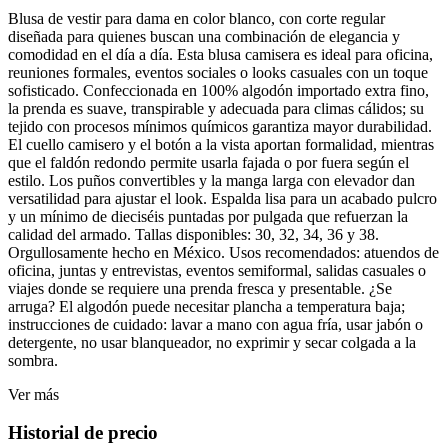
Blusa de vestir para dama en color blanco, con corte regular
diseñada para quienes buscan una combinación de elegancia y
comodidad en el día a día. Esta blusa camisera es ideal para oficina,
reuniones formales, eventos sociales o looks casuales con un toque
sofisticado. Confeccionada en 100% algodón importado extra fino,
la prenda es suave, transpirable y adecuada para climas cálidos; su
tejido con procesos mínimos químicos garantiza mayor durabilidad.
El cuello camisero y el botón a la vista aportan formalidad, mientras
que el faldón redondo permite usarla fajada o por fuera según el
estilo. Los puños convertibles y la manga larga con elevador dan
versatilidad para ajustar el look. Espalda lisa para un acabado pulcro
y un mínimo de dieciséis puntadas por pulgada que refuerzan la
calidad del armado. Tallas disponibles: 30, 32, 34, 36 y 38.
Orgullosamente hecho en México. Usos recomendados: atuendos de
oficina, juntas y entrevistas, eventos semiformal, salidas casuales o
viajes donde se requiere una prenda fresca y presentable. ¿Se
arruga? El algodón puede necesitar plancha a temperatura baja;
instrucciones de cuidado: lavar a mano con agua fría, usar jabón o
detergente, no usar blanqueador, no exprimir y secar colgada a la
sombra.
Ver más
Historial de precio