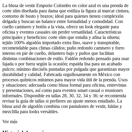
La blusa de vestir Emporio Colombo en color azul es una prenda de
corte slim diseñada para dama que estiliza la figura al marcar cintura,
contorno de busto y brazos; ideal para quienes tienen complexión
delgada y buscan un balance entre formalidad y comodidad. Con
cuello camisero y botón a la vista, ofrece un look elegante para
oficina y eventos casuales sin perder versatilidad. Características
principales y beneficios: corte slim que entalla y afina la silueta;
tejido 100% algodón importado extra fino, suave y transpirable,
recomendable para climas cálidos; puño redondo camisero y forro
interno en pie de cuello, delantero bajo y puños que facilitan
distintas combinaciones de estilo. Faldón redondo pensado para usar
fajada o por fuera según la ocasión; espalda lisa para un acabado
pulcro; mínimo dieciséis puntadas por pulgada que garantizan mayor
durabilidad y calidad. Fabricada orgullosamente en México con
procesos químicos mínimos para mayor vida útil de la prenda. Usos
y situaciones: adecuada como blusa formal para oficina, entrevistas
y presentaciones, así como para eventos smart casual o reuniones
informales. Disponible en tallas 28, 30, 32, 34 y 36; se recomienda
revisar la guía de tallas si prefieres un ajuste menos entallado. La
blusa azul de algodón combina con pantalones de vestir, faldas y
mezclilla para looks versátiles.
Ver más