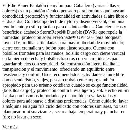
El Edie Bauer Pantalón de nylon para Caballero (varias tallas y
colores) es un pantalón técnico pensado para hombres que buscan
comodidad, protección y funcionalidad en actividades al aire libre o
el día a día. Con tela tipo tech de nylon y diseño versátil, combina
rendimiento y estilo práctico para distintos climas. Características y
beneficios: acabado StormRepel® Durable (DWR) que repele la
humedad; protección solar FreeShade® UPF 50+ para bloquear
rayos UV; rodillas articuladas para mayor libertad de movimiento;
cierre con cremallera y botón para ajuste seguro. Cuenta con
bolsillos frontales para las manos, bolsillo cargo con cierre vertical
en la pierna derecha y bolsillos traseros con velcro, ideales para
guardar objetos con seguridad. Su construcción ligera facilita la
transpiración y el movimiento, ofreciendo un equilibrio entre
resistencia y confort. Usos recomendados: actividades al aire libre
como senderismo, viajes, pesca o trabajo en campo; también
apropiado para uso urbano cotidiano cuando se exige funcionalidad
(bolsillos cargo) y protección contra lluvia ligera y sol. Hecho en Sri
Lanka con insumos importados y disponible en varias tallas y
colores para adaptarse a distintas preferencias. Cómo cuidarlo: lavar
a máquina en agua fría ciclo delicado con colores similares, no usar
blanqueador ni suavizantes, secar a baja temperatura y planchar en
frío; no lavar en seco.
Ver más