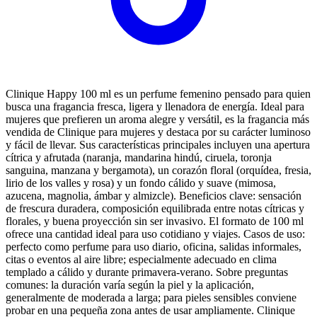
Clinique Happy 100 ml es un perfume femenino pensado para quien
busca una fragancia fresca, ligera y llenadora de energía. Ideal para
mujeres que prefieren un aroma alegre y versátil, es la fragancia más
vendida de Clinique para mujeres y destaca por su carácter luminoso
y fácil de llevar. Sus características principales incluyen una apertura
cítrica y afrutada (naranja, mandarina hindú, ciruela, toronja
sanguina, manzana y bergamota), un corazón floral (orquídea, fresia,
lirio de los valles y rosa) y un fondo cálido y suave (mimosa,
azucena, magnolia, ámbar y almizcle). Beneficios clave: sensación
de frescura duradera, composición equilibrada entre notas cítricas y
florales, y buena proyección sin ser invasivo. El formato de 100 ml
ofrece una cantidad ideal para uso cotidiano y viajes. Casos de uso:
perfecto como perfume para uso diario, oficina, salidas informales,
citas o eventos al aire libre; especialmente adecuado en clima
templado a cálido y durante primavera-verano. Sobre preguntas
comunes: la duración varía según la piel y la aplicación,
generalmente de moderada a larga; para pieles sensibles conviene
probar en una pequeña zona antes de usar ampliamente. Clinique