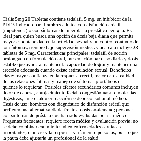
Cialis 5mg 28 Tabletas contiene tadalafil 5 mg, un inhibidor de la
PDE5 indicado para hombres adultos con disfunción eréctil
(impotencia) o con síntomas de hiperplasia prostática benigna. Es
ideal para quien busca una opción de dosis baja diaria que permita
mayor espontaneidad en la actividad sexual y un control continuo de
los síntomas, siempre bajo supervisión médica. Cada caja incluye 28
tabletas de 5 mg. Características principales: tadalafil de acción
prolongada en formulación oral, presentación para uso diario y dosis
estable que ayuda a mantener la capacidad de lograr y mantener una
erección adecuada cuando existe estimulación sexual. Beneficios
clave: mayor confianza en la respuesta eréctil, mejora en la calidad
de las relaciones íntimas y manejo de síntomas prostáticos en
quienes lo requieran. Posibles efectos secundarios comunes incluyen
dolor de cabeza, enrojecimiento facial, congestión nasal o molestias
digestivas; ante cualquier reacción se debe consultar al médico.
Casis de uso: hombres con diagnóstico de disfunción eréctil que
prefieren una alternativa diaria frente a dosis on‑demand; personas
con síntomas de próstata que han sido evaluadas por su médico.
Preguntas frecuentes: requiere receta médica y evaluación previa; no
se debe combinar con nitratos ni en enfermedades cardiacas
importantes; el inicio y la respuesta varían entre personas, por lo que
la pauta debe ajustarla un profesional de la salud.