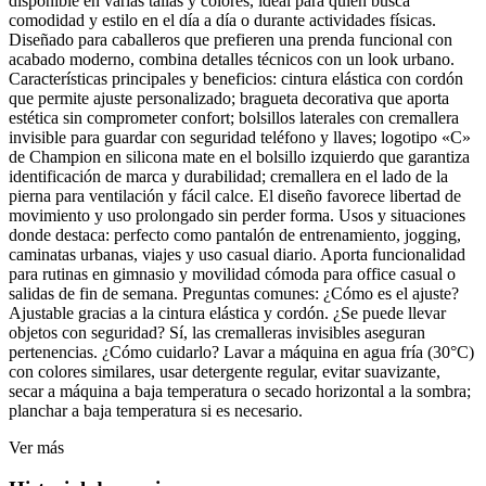
disponible en varias tallas y colores, ideal para quien busca
comodidad y estilo en el día a día o durante actividades físicas.
Diseñado para caballeros que prefieren una prenda funcional con
acabado moderno, combina detalles técnicos con un look urbano.
Características principales y beneficios: cintura elástica con cordón
que permite ajuste personalizado; bragueta decorativa que aporta
estética sin comprometer confort; bolsillos laterales con cremallera
invisible para guardar con seguridad teléfono y llaves; logotipo «C»
de Champion en silicona mate en el bolsillo izquierdo que garantiza
identificación de marca y durabilidad; cremallera en el lado de la
pierna para ventilación y fácil calce. El diseño favorece libertad de
movimiento y uso prolongado sin perder forma. Usos y situaciones
donde destaca: perfecto como pantalón de entrenamiento, jogging,
caminatas urbanas, viajes y uso casual diario. Aporta funcionalidad
para rutinas en gimnasio y movilidad cómoda para office casual o
salidas de fin de semana. Preguntas comunes: ¿Cómo es el ajuste?
Ajustable gracias a la cintura elástica y cordón. ¿Se puede llevar
objetos con seguridad? Sí, las cremalleras invisibles aseguran
pertenencias. ¿Cómo cuidarlo? Lavar a máquina en agua fría (30°C)
con colores similares, usar detergente regular, evitar suavizante,
secar a máquina a baja temperatura o secado horizontal a la sombra;
planchar a baja temperatura si es necesario.
Ver más