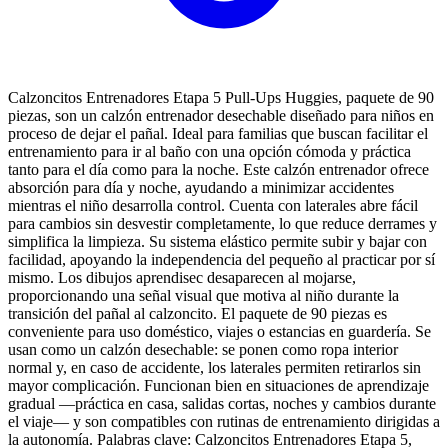
Calzoncitos Entrenadores Etapa 5 Pull-Ups Huggies, paquete de 90
piezas, son un calzón entrenador desechable diseñado para niños en
proceso de dejar el pañal. Ideal para familias que buscan facilitar el
entrenamiento para ir al baño con una opción cómoda y práctica
tanto para el día como para la noche. Este calzón entrenador ofrece
absorción para día y noche, ayudando a minimizar accidentes
mientras el niño desarrolla control. Cuenta con laterales abre fácil
para cambios sin desvestir completamente, lo que reduce derrames y
simplifica la limpieza. Su sistema elástico permite subir y bajar con
facilidad, apoyando la independencia del pequeño al practicar por sí
mismo. Los dibujos aprendisec desaparecen al mojarse,
proporcionando una señal visual que motiva al niño durante la
transición del pañal al calzoncito. El paquete de 90 piezas es
conveniente para uso doméstico, viajes o estancias en guardería. Se
usan como un calzón desechable: se ponen como ropa interior
normal y, en caso de accidente, los laterales permiten retirarlos sin
mayor complicación. Funcionan bien en situaciones de aprendizaje
gradual —práctica en casa, salidas cortas, noches y cambios durante
el viaje— y son compatibles con rutinas de entrenamiento dirigidas a
la autonomía. Palabras clave: Calzoncitos Entrenadores Etapa 5,