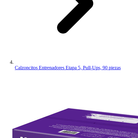
Calzoncitos Entrenadores Etapa 5, Pull-Ups, 90 piezas