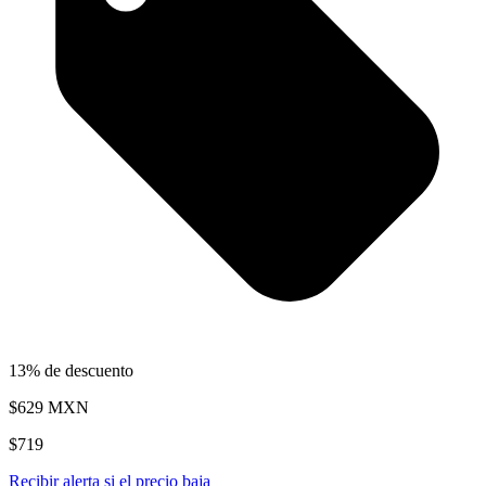
13% de descuento
$629
MXN
$719
Recibir alerta si el precio baja