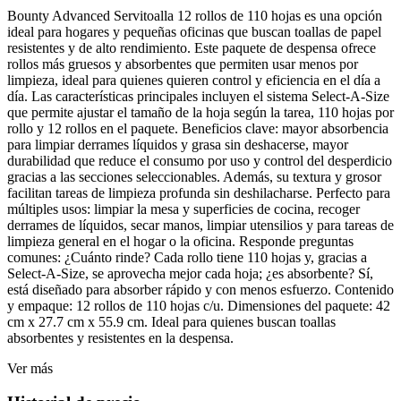
Bounty Advanced Servitoalla 12 rollos de 110 hojas es una opción
ideal para hogares y pequeñas oficinas que buscan toallas de papel
resistentes y de alto rendimiento. Este paquete de despensa ofrece
rollos más gruesos y absorbentes que permiten usar menos por
limpieza, ideal para quienes quieren control y eficiencia en el día a
día. Las características principales incluyen el sistema Select-A-Size
que permite ajustar el tamaño de la hoja según la tarea, 110 hojas por
rollo y 12 rollos en el paquete. Beneficios clave: mayor absorbencia
para limpiar derrames líquidos y grasa sin deshacerse, mayor
durabilidad que reduce el consumo por uso y control del desperdicio
gracias a las secciones seleccionables. Además, su textura y grosor
facilitan tareas de limpieza profunda sin deshilacharse. Perfecto para
múltiples usos: limpiar la mesa y superficies de cocina, recoger
derrames de líquidos, secar manos, limpiar utensilios y para tareas de
limpieza general en el hogar o la oficina. Responde preguntas
comunes: ¿Cuánto rinde? Cada rollo tiene 110 hojas y, gracias a
Select-A-Size, se aprovecha mejor cada hoja; ¿es absorbente? Sí,
está diseñado para absorber rápido y con menos esfuerzo. Contenido
y empaque: 12 rollos de 110 hojas c/u. Dimensiones del paquete: 42
cm x 27.7 cm x 55.9 cm. Ideal para quienes buscan toallas
absorbentes y resistentes en la despensa.
Ver más