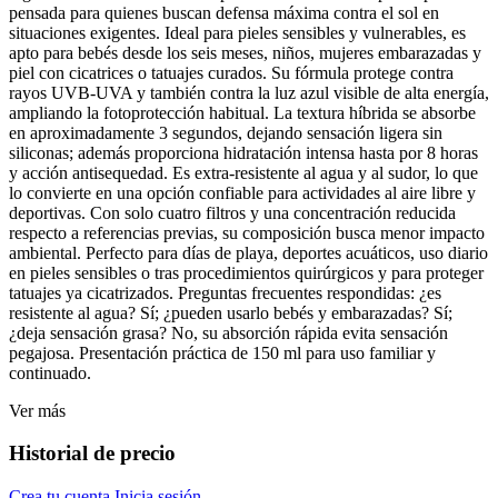
pensada para quienes buscan defensa máxima contra el sol en
situaciones exigentes. Ideal para pieles sensibles y vulnerables, es
apto para bebés desde los seis meses, niños, mujeres embarazadas y
piel con cicatrices o tatuajes curados. Su fórmula protege contra
rayos UVB-UVA y también contra la luz azul visible de alta energía,
ampliando la fotoprotección habitual. La textura híbrida se absorbe
en aproximadamente 3 segundos, dejando sensación ligera sin
siliconas; además proporciona hidratación intensa hasta por 8 horas
y acción antisequedad. Es extra-resistente al agua y al sudor, lo que
lo convierte en una opción confiable para actividades al aire libre y
deportivas. Con solo cuatro filtros y una concentración reducida
respecto a referencias previas, su composición busca menor impacto
ambiental. Perfecto para días de playa, deportes acuáticos, uso diario
en pieles sensibles o tras procedimientos quirúrgicos y para proteger
tatuajes ya cicatrizados. Preguntas frecuentes respondidas: ¿es
resistente al agua? Sí; ¿pueden usarlo bebés y embarazadas? Sí;
¿deja sensación grasa? No, su absorción rápida evita sensación
pegajosa. Presentación práctica de 150 ml para uso familiar y
continuado.
Ver más
Historial de precio
Crea tu cuenta
Inicia sesión