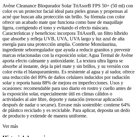
Avène Cleanance Bloqueador Solar TriAsorB FPS 50+ (50 ml) con
color es un protector facial ideal para pieles grasas y propensas al
acné que buscan alta protección sin brillo. Su fórmula con color
ofrece un acabado mate que funciona como base de maquillaje
ligera, corrigiendo el tono y evitando el efecto máscara.
Características y beneficios: incorpora TriAsorB, un filtro híbrido
que absorbe y refleja UVB, UVA, UVA largo y luz azul de alta
energía para una protección amplia. Contiene Monolaurina,
ingrediente seborregulador que ayuda a reducir granitos y prevenir
marcas relacionadas con la exposición solar; Agua Termal de Avène
aporta efecto calmante y antioxidante. La textura ultra ligera se
absorbe al instante, deja la piel mate y sin brillos, y su versión con
color evita el blanqueamiento. Es resistente al agua y al sudor, ofrece
una reducción del 89% de daños celulares inducidos por radiación
solar y reporta hasta 88% de mejora en imperfecciones. Usos y
ocasiones: recomendable para uso diario en rostro y cuello antes de
la exposición solar, especialmente útil en climas cálidos o
actividades al aire libre, deporte y natación (renovar aplicación
después de nadar o secarse). Envase más sostenible: contiene 64%
de plástico reciclado y es reciclable. Para aplicar, deposita un dedo
de producto y extiende de manera uniforme.
Ver más