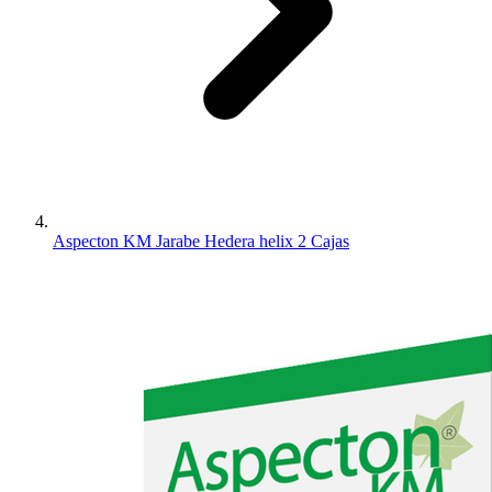
Aspecton KM Jarabe Hedera helix 2 Cajas