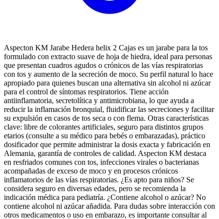
Aspecton KM Jarabe Hedera helix 2 Cajas es un jarabe para la tos
formulado con extracto suave de hoja de hiedra, ideal para personas
que presentan cuadros agudos o crónicos de las vías respiratorias
con tos y aumento de la secreción de moco. Su perfil natural lo hace
apropiado para quienes buscan una alternativa sin alcohol ni azúcar
para el control de síntomas respiratorios. Tiene acción
antiinflamatoria, secretolítica y antimicrobiana, lo que ayuda a
reducir la inflamación bronquial, fluidificar las secreciones y facilitar
su expulsión en casos de tos seca o con flema. Otras características
clave: libre de colorantes artificiales, seguro para distintos grupos
etarios (consulte a su médico para bebés o embarazadas), práctico
dosificador que permite administrar la dosis exacta y fabricación en
Alemania, garantía de controles de calidad. Aspecton KM destaca
en resfriados comunes con tos, infecciones virales o bacterianas
acompañadas de exceso de moco y en procesos crónicos
inflamatorios de las vías respiratorias. ¿Es apto para niños? Se
considera seguro en diversas edades, pero se recomienda la
indicación médica para pediatría. ¿Contiene alcohol o azúcar? No
contiene alcohol ni azúcar añadida. Para dudas sobre interacción con
otros medicamentos o uso en embarazo, es importante consultar al