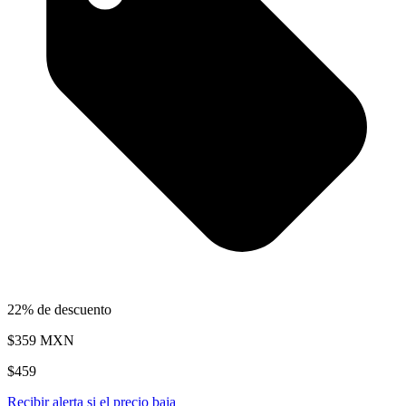
22% de descuento
$359
MXN
$459
Recibir alerta si el precio baja